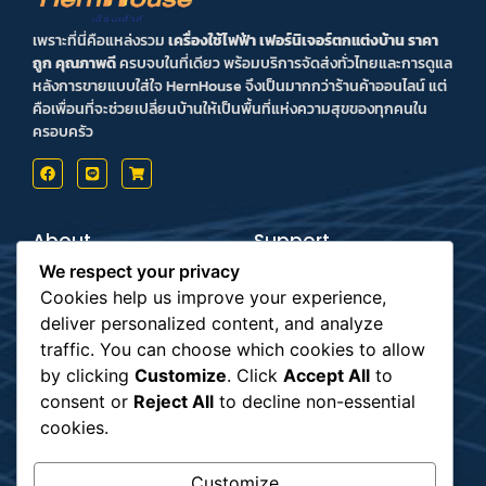
เพราะที่นี่คือแหล่งรวม
เครื่องใช้ไฟฟ้า เฟอร์นิเจอร์ตกแต่งบ้าน ราคา
ถูก คุณภาพดี
ครบจบในที่เดียว พร้อมบริการจัดส่งทั่วไทยและการดูแล
หลังการขายแบบใส่ใจ HernHouse จึงเป็นมากกว่าร้านค้าออนไลน์ แต่
คือเพื่อนที่จะช่วยเปลี่ยนบ้านให้เป็นพื้นที่แห่งความสุขของทุกคนใน
ครอบครัว
About
Support
Contact us
Inform Payment
We respect your privacy
Terms & Conditions
How to Payment
Privacy Policy
Order Tracking
Cookies help us improve your experience,
deliver personalized content, and analyze
Payment
Subscribe
traffic. You can choose which cookies to allow
by clicking
Customize
. Click
Accept All
to
consent or
Reject All
to decline non-essential
รับข่าวสาร
cookies.
Customize