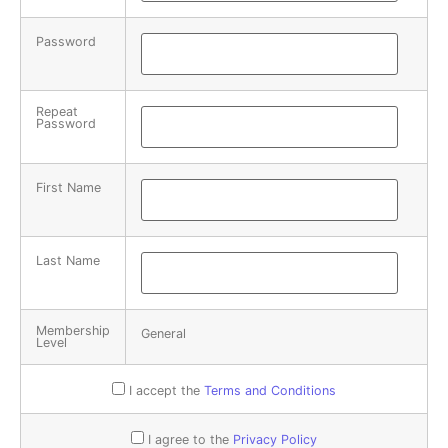
Password
Repeat
Password
First Name
Last Name
Membership
General
Level
I accept the
Terms and Conditions
I agree to the
Privacy Policy