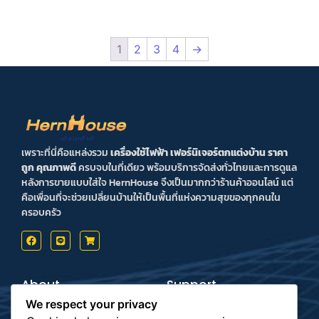
1
2
3
4
→
เพราะที่นี่คือแหล่งรวม
เครื่องใช้ไฟฟ้า เฟอร์นิเจอร์ตกแต่งบ้าน ราคา
ถูก คุณภาพดี
ครบจบในที่เดียว พร้อมบริการจัดส่งทั่วไทยและการดูแล
หลังการขายแบบใส่ใจ HernHouse จึงเป็นมากกว่าร้านค้าออนไลน์ แต่
คือเพื่อนที่จะช่วยเปลี่ยนบ้านให้เป็นพื้นที่แห่งความสุขของทุกคนใน
ครอบครัว
About
Support
Contact us
Inform Payment
We respect your privacy
Terms & Conditions
How to Payment
Privacy Policy
Order Tracking