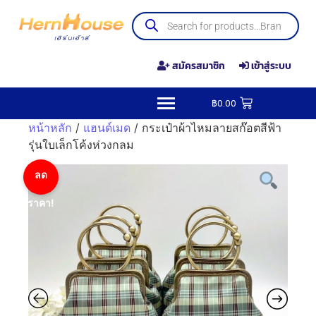
สมัครสมาชิก
เข้าสู่ระบบ
฿
0.00
หน้าหลัก
/
แฮนด์เมด
/ กระเป๋าผ้าไหมลายสก๊อตสีฟ้า
รุ่นใบเล็กโค้งห่วงกลม
ลด
ราคา!