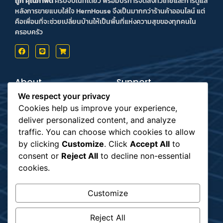
ถูก คุณภาพดี
ครบจบในที่เดียว พร้อมบริการจัดส่งทั่วไทยและการดูแล
หลังการขายแบบใส่ใจ HernHouse จึงเป็นมากกว่าร้านค้าออนไลน์ แต่
คือเพื่อนที่จะช่วยเปลี่ยนบ้านให้เป็นพื้นที่แห่งความสุขของทุกคนใน
ครอบครัว
About
Support
Contact us
Inform Payment
We respect your privacy
Terms & Conditions
How to Payment
Privacy Policy
Order Tracking
Cookies help us improve your experience,
deliver personalized content, and analyze
Payment
Subscribe
traffic. You can choose which cookies to allow
by clicking
Customize
. Click
Accept All
to
consent or
Reject All
to decline non-essential
รับข่าวสาร
cookies.
Customize
Shipping
Reject All