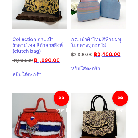
Collection กระเป๋า
กระเป๋าผ้าไหมสีฟ้าชมพู
ผ้าลายไทย สีดำลายสิงห์
ใบกลางหูดอกไม้
(clutch bag)
฿
2,400.00
฿
2,890.00
฿
1,090.00
฿
1,290.00
หยิบใส่ตะกร้า
หยิบใส่ตะกร้า
ลด
ลด
ราคา!
ราคา!