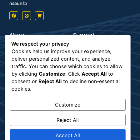
ครอบครัว
About
Support
Contact us
Inform Payment
We respect your privacy
Terms & Conditions
How to Payment
Privacy Policy
Order Tracking
Cookies help us improve your experience,
deliver personalized content, and analyze
Payment
Subscribe
traffic. You can choose which cookies to allow
by clicking
Customize
. Click
Accept All
to
consent or
Reject All
to decline non-essential
รับข่าวสาร
cookies.
Customize
Shipping
Reject All
Accept All