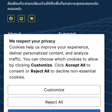
คือเพื่อนที่จะช่วยเปลี่ยนบ้านให้เป็นพื้นที่แห่งความสุขของทุกคนใน
ครอบครัว
About
Support
Contact us
Inform Payment
We respect your privacy
Terms & Conditions
How to Payment
Privacy Policy
Order Tracking
Cookies help us improve your experience,
deliver personalized content, and analyze
Payment
Subscribe
traffic. You can choose which cookies to allow
by clicking
Customize
. Click
Accept All
to
consent or
Reject All
to decline non-essential
รับข่าวสาร
cookies.
Customize
Shipping
Reject All