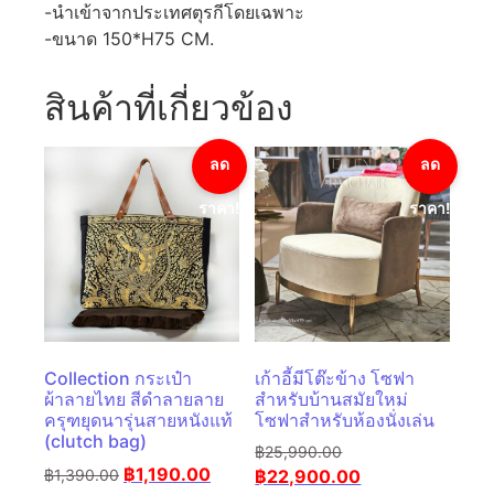
-นำเข้าจากประเทศตุรกีโดยเฉพาะ
-ขนาด 150*H75 CM.
สินค้าที่เกี่ยวข้อง
ลด
ลด
ราคา!
ราคา!
Collection กระเป๋า
เก้าอี้มีโต๊ะข้าง โซฟา
ผ้าลายไทย สีดำลายลาย
สำหรับบ้านสมัยใหม่
ครุฑยุดนารุ่นสายหนังแท้
โซฟาสำหรับห้องนั่งเล่น
(clutch bag)
฿
25,990.00
฿
1,190.00
฿
1,390.00
฿
22,900.00