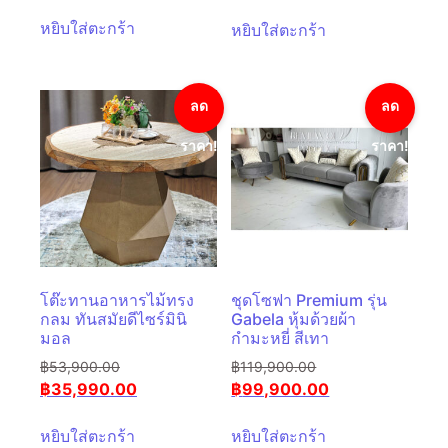
หยิบใส่ตะกร้า
หยิบใส่ตะกร้า
ลด
ลด
ราคา!
ราคา!
โต๊ะทานอาหารไม้ทรง
ชุดโซฟา Premium รุ่น
กลม ทันสมัยดีไซร์มินิ
Gabela หุ้มด้วยผ้า
มอล
กำมะหยี่ สีเทา
฿
53,900.00
฿
119,900.00
฿
35,990.00
฿
99,900.00
หยิบใส่ตะกร้า
หยิบใส่ตะกร้า