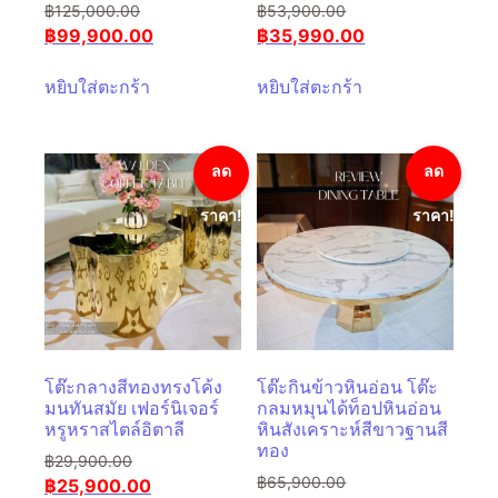
฿
125,000.00
฿
53,900.00
฿
99,900.00
฿
35,990.00
หยิบใส่ตะกร้า
หยิบใส่ตะกร้า
ลด
ลด
ราคา!
ราคา!
โต๊ะกลางสีทองทรงโค้ง
โต๊ะกินข้าวหินอ่อน โต๊ะ
มนทันสมัย ​​เฟอร์นิเจอร์
กลมหมุนได้ท็อปหินอ่อน
หรูหราสไตล์อิตาลี
หินสังเคราะห์สีขาวฐานสี
ทอง
฿
29,900.00
฿
65,900.00
฿
25,900.00