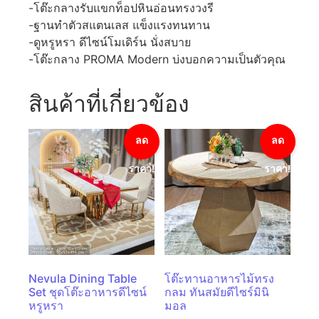
-โต๊ะกลางรับแขกท็อปหินอ่อนทรงวงรี
-ฐานทำตัวสแตนเลส แข็งแรงทนทาน
-ดูหรูหรา ดีไซน์โมเดิร์น นั่งสบาย
-โต๊ะกลาง PROMA Modern บ่งบอกความเป็นตัวคุณ
สินค้าที่เกี่ยวข้อง
ลด
ลด
ราคา!
ราคา!
Nevula Dining Table
โต๊ะทานอาหารไม้ทรง
Set ชุดโต๊ะอาหารดีไซน์
กลม ทันสมัยดีไซร์มินิ
หรูหรา
มอล