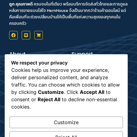
ถูก คุณภาพดี
ครบจบในที่เดียว พร้อมบริการจัดส่งทั่วไทยและการดูแล
หลังการขายแบบใส่ใจ HernHouse จึงเป็นมากกว่าร้านค้าออนไลน์ แต่
คือเพื่อนที่จะช่วยเปลี่ยนบ้านให้เป็นพื้นที่แห่งความสุขของทุกคนใน
ครอบครัว
About
Support
Contact us
Inform Payment
We respect your privacy
Terms & Conditions
How to Payment
Privacy Policy
Order Tracking
Cookies help us improve your experience,
deliver personalized content, and analyze
Payment
Subscribe
traffic. You can choose which cookies to allow
by clicking
Customize
. Click
Accept All
to
consent or
Reject All
to decline non-essential
รับข่าวสาร
cookies.
Customize
Shipping