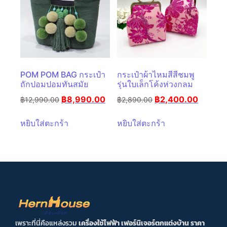
POM POM BAG กระเป๋า
กระเป๋าผ้าไหมสีสีชมพู
ถักปอมปอมทันสมัย
รุ่นใบเล็กโค้งห่วงกลม
฿
8,990.00
฿
2,400.00
฿
12,990.00
฿
2,890.00
หยิบใส่ตะกร้า
หยิบใส่ตะกร้า
เพราะที่นี่คือแหล่งรวม
เครื่องใช้ไฟฟ้า เฟอร์นิเจอร์ตกแต่งบ้าน ราคา