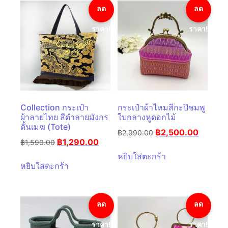
ลด
ลด
ราคา!
ราคา!
Collection กระเป๋า
กระเป๋าผ้าไหมสีกะปิชมพู
ผ้าลายไทย สีดำลายมังกร
ใบกลางหูดอกไม้
ดั้นเมฆ (Tote)
฿
2,500.00
฿
2,990.00
฿
1,290.00
฿
1,590.00
หยิบใส่ตะกร้า
หยิบใส่ตะกร้า
ลด
ลด
ราคา!
ราคา!