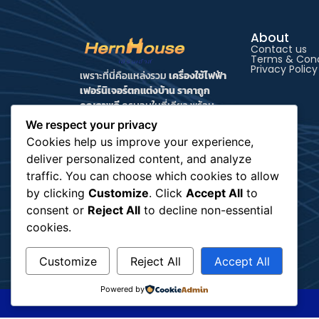
About
Contact us
Terms & Cond
Privacy Policy
เพราะที่นี่คือแหล่งรวม
เครื่องใช้ไฟฟ้า
เฟอร์นิเจอร์ตกแต่งบ้าน ราคาถูก
คุณภาพดี
ครบจบในที่เดียว พร้อม
บริการจัดส่งทั่วไทยและการดูแลหลัง
We respect your privacy
การขายแบบใส่ใจ HernHouse จึงเป็น
Cookies help us improve your experience,
มากกว่าร้านค้าออนไลน์ แต่คือเพื่อนที่จะ
deliver personalized content, and analyze
ช่วยเปลี่ยนบ้านให้เป็นพื้นที่แห่งความ
traffic. You can choose which cookies to allow
สุขของทุกคนในครอบครัว
by clicking
Customize
. Click
Accept All
to
consent or
Reject All
to decline non-essential
cookies.
Customize
Reject All
Accept All
Powered by