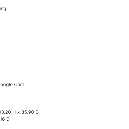
ing
Google Cast
03.20 H x 35.90 D
.16 D