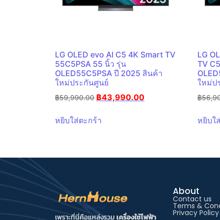
LG OLED evo AI C5 4K Smart TV
LG OL
55C5PSA 55 นิ้ว รุ่น
TV C5Z
OLED55C5PSA ปี 2025 สินค้า
OLED5
ใหม่ประกันศูนย์
ใหม่ปร
฿
43,990.00
฿
59,990.00
฿
56,9
หยิบใส่ตะกร้า
หยิบใส
About
Contact us
Terms & Cond
Privacy Policy
เพราะที่นี่คือแหล่งรวม
เครื่องใช้ไฟฟ้า