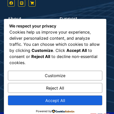
About
Support
Contact us
Inform Payment
We respect your privacy
Terms & Conditions
How to Payment
Privacy Policy
Order Tracking
Cookies help us improve your experience,
deliver personalized content, and analyze
Payment
Subscribe
traffic. You can choose which cookies to allow
by clicking
Customize
. Click
Accept All
to
consent or
Reject All
to decline non-essential
รับข่าวสาร
cookies.
Customize
Shipping
Reject All
Accept All
Powered by