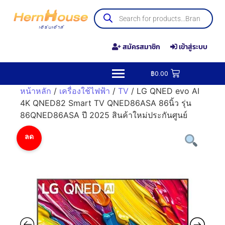
สมัครสมาชิก
เข้าสู่ระบบ
฿
0.00
หน้าหลัก
/
เครื่องใช้ไฟฟ้า
/
TV
/ LG QNED evo AI
4K QNED82 Smart TV QNED86ASA 86นิ้ว รุ่น
86QNED86ASA ปี 2025 สินค้าใหม่ประกันศูนย์
ลด
ราคา!