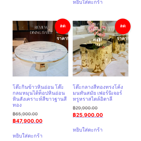
หยิบใส่ตะกร้า
ลด
ลด
ราคา!
ราคา!
โต๊ะกินข้าวหินอ่อน โต๊ะ
โต๊ะกลางสีทองทรงโค้ง
กลมหมุนได้ท็อปหินอ่อน
มนทันสมัย ​​เฟอร์นิเจอร์
หินสังเคราะห์สีขาวฐานสี
หรูหราสไตล์อิตาลี
ทอง
฿
29,900.00
฿
65,900.00
฿
25,900.00
฿
47,900.00
หยิบใส่ตะกร้า
หยิบใส่ตะกร้า