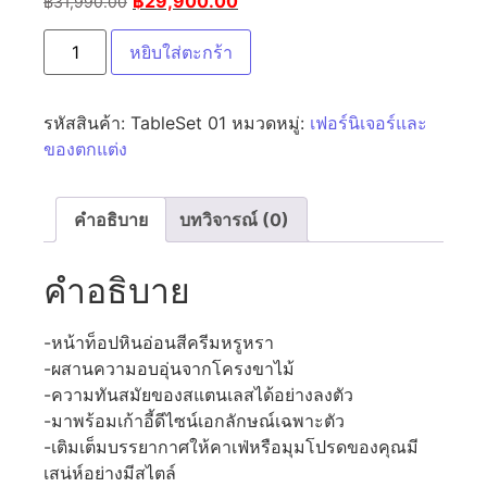
฿
29,900.00
฿
31,990.00
หยิบใส่ตะกร้า
รหัสสินค้า:
TableSet 01
หมวดหมู่:
เฟอร์นิเจอร์และ
ของตกแต่ง
คำอธิบาย
บทวิจารณ์ (0)
คำอธิบาย
-หน้าท็อปหินอ่อนสีครีมหรูหรา
-ผสานความอบอุ่นจากโครงขาไม้
-ความทันสมัยของสแตนเลสได้อย่างลงตัว
-มาพร้อมเก้าอี้ดีไซน์เอกลักษณ์เฉพาะตัว
-เติมเต็มบรรยากาศให้คาเฟ่หรือมุมโปรดของคุณมี
เสน่ห์อย่างมีสไตล์