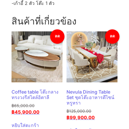
-เก้าอี้ 2 ตัว โต๊ะ 1 ตัว
สินค้าที่เกี่ยวข้อง
ลด
ลด
ราคา!
ราคา!
Coffee table โต๊ะกลาง
Nevula Dining Table
ทรงวงรีสไตล์อิตาลี
Set ชุดโต๊ะอาหารดีไซน์
หรูหรา
฿
65,000.00
฿
125,000.00
฿
45,900.00
฿
99,900.00
หยิบใส่ตะกร้า