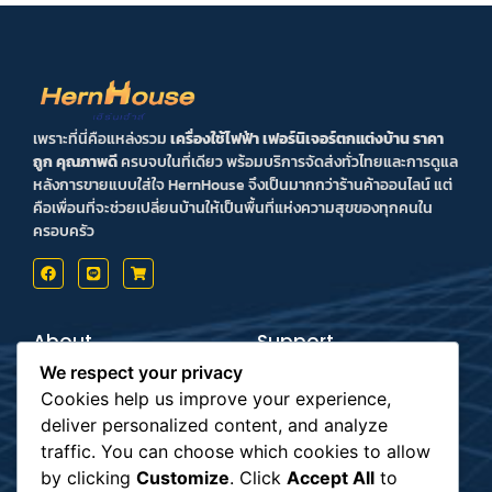
เพราะที่นี่คือแหล่งรวม
เครื่องใช้ไฟฟ้า เฟอร์นิเจอร์ตกแต่งบ้าน ราคา
ถูก คุณภาพดี
ครบจบในที่เดียว พร้อมบริการจัดส่งทั่วไทยและการดูแล
หลังการขายแบบใส่ใจ HernHouse จึงเป็นมากกว่าร้านค้าออนไลน์ แต่
คือเพื่อนที่จะช่วยเปลี่ยนบ้านให้เป็นพื้นที่แห่งความสุขของทุกคนใน
ครอบครัว
About
Support
Contact us
Inform Payment
We respect your privacy
Terms & Conditions
How to Payment
Privacy Policy
Order Tracking
Cookies help us improve your experience,
deliver personalized content, and analyze
Payment
Subscribe
traffic. You can choose which cookies to allow
by clicking
Customize
. Click
Accept All
to