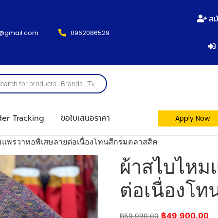
สม
@gmail.com
0962086529
er Tracking
ขอใบเสนอราคา
Apply Now
มแพรวาทอพิเศษลายต่อเนื่องโทนสีกรมคลาสสิค
ผ้าสไบไหม
ต่อเนื่องโ
฿
49,900.00
฿
59,990.00