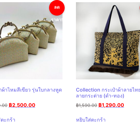
ลด
ราคา!
าผ้าไหมสีเขียว รุ่นใบกลางหูด
Collection กระเป๋าผ้าลายไทย
ลายกระต่าย (ดำ-ทอง)
฿
2,500.00
฿
1,290.00
0.00
฿
1,590.00
่ตะกร้า
หยิบใส่ตะกร้า