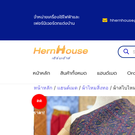
จำหน่ายเครื่องใช้ไฟฟ้าและ
hhernhouse
เฟอร์นิเจอร์ตกแต่งบ้าน
หน้าหลัก
สินค้าทั้งหมด
แฮนด์เมด
Ord
หน้าหลัก
/
แฮนด์เมด
/
ผ้าไหมสิ่งทอ
/ ผ้าสไบไห
ลด
ราคา!