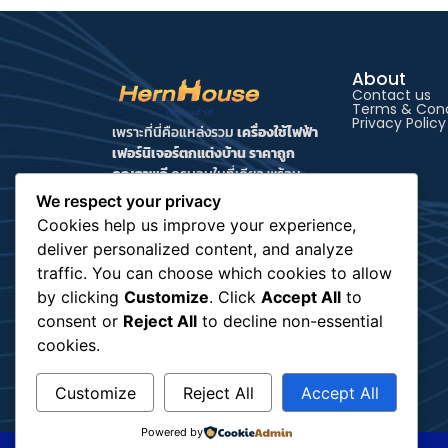
About
Contact us
Terms & Cond
Privacy Policy
เพราะที่นี่คือแหล่งรวม
เครื่องใช้ไฟฟ้า
เฟอร์นิเจอร์ตกแต่งบ้าน ราคาถูก
คุณภาพดี
ครบจบในที่เดียว พร้อม
บริการจัดส่งทั่วไทยและการดูแลหลัง
We respect your privacy
การขายแบบใส่ใจ HernHouse จึงเป็น
Cookies help us improve your experience,
มากกว่าร้านค้าออนไลน์ แต่คือเพื่อนที่จะ
deliver personalized content, and analyze
ช่วยเปลี่ยนบ้านให้เป็นพื้นที่แห่งความ
traffic. You can choose which cookies to allow
สุขของทุกคนในครอบครัว
by clicking
Customize
. Click
Accept All
to
consent or
Reject All
to decline non-essential
cookies.
Customize
Reject All
Accept All
Powered by