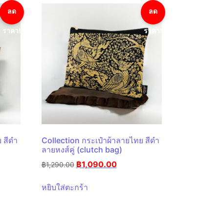
ลด
ลด
ราคา!
ราคา!
 สีดำ
Collection กระเป๋าผ้าลายไทย สีดำ
ลายหงส์คู่ (clutch bag)
฿
1,090.00
฿
1,290.00
หยิบใส่ตะกร้า