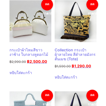
ลด
ลด
ราคา!
ราคา!
กระเป๋าผ้าไหมสีขาว
Collection กระเป๋า
งาช้าง ใบกลางหูดอกไม้
ผ้าลายไทย สีดำลายมังกร
ดั้นเมฆ (Tote)
฿
2,500.00
฿
2,990.00
฿
1,290.00
฿
1,590.00
หยิบใส่ตะกร้า
หยิบใส่ตะกร้า
ลด
ลด
ราคา!
ราคา!