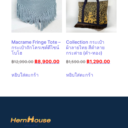
Macrame Fringe Tote –
Collection กระเป๋า
กระเป๋าถักโครเชต์ดีไซน์
ผ้าลายไทย สีดำลาย
โบโฮ
กระต่าย (ดำ-ทอง)
฿
8,900.00
฿
1,290.00
฿
12,990.00
฿
1,590.00
หยิบใส่ตะกร้า
หยิบใส่ตะกร้า