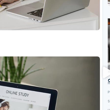
M
P
S