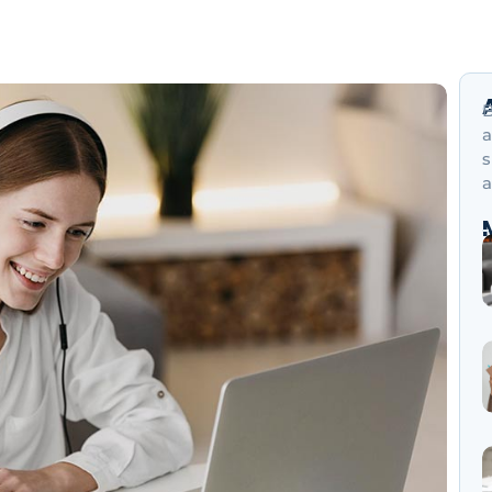
B
a
s
a