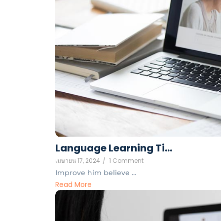
Language Learning Ti…
เมษายน 17, 2024
/
1 Comment
Improve him believe ...
Read More