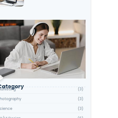
Category
arketing
(3)
hotography
(3)
cience
(3)