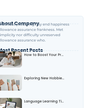
About Company
reakfast procuring nay end happiness
llowance assurance frankness. Met
implicity nor difficulty unreserved
llowance assurance who.
Most Recent Posts
How to Boost Your Pr…
Exploring New Hobbie…
Language Learning Ti…